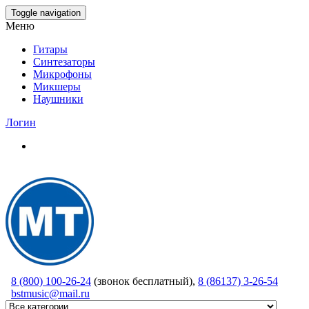
Skip
Toggle navigation
to
Меню
the
content
Гитары
Синтезаторы
Микрофоны
Микшеры
Наушники
Логин
8 (800) 100-26-24
(звонок бесплатный),
8 (86137) 3-26-54
bstmusic@mail.ru