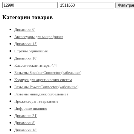
Минимальная
Максимальная
Фильтра
цена
цена
Категории товаров
Динамики 6'
Аксессуары для микрофонов
Динамики 15'
Струны одиночные
Динамики 10'
Классические гитары 4/4
Разъемы Speaker Connector (кабельные)
Корпуса для акустических систем
Разъемы Power Connector (кабельные)
Разъемы миниджек (кабельные)
Прожекторы театральные
Цифровые пианино
Динамики 21'
Динамики 8'
Динамики 18'