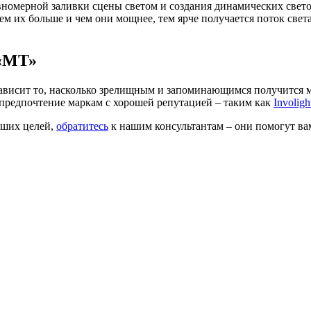
номерной заливки сцены светом и создания динамических свето
чем их больше и чем они мощнее, тем ярче получается поток света
 «МТ»
ависит то, насколько зрелищным и запоминающимся получится ме
 предпочтение маркам с хорошей репутацией – таким как
Involigh
аших целей,
обратитесь
к нашим консультантам – они помогут ва