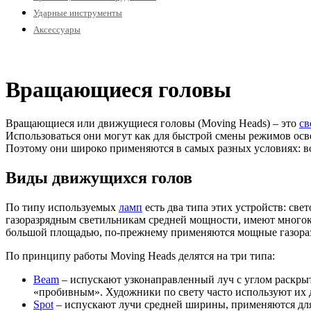
Ударные инструменты
Аксессуары
Вращающиеся головы
Вращающиеся или движущиеся головы (Moving Heads) – это
св
Использоваться они могут как для быстрой смены режимов осв
Поэтому они широко применяются в самых разных условиях: во
Виды движущихся голов
По типу используемых
ламп
есть два типа этих устройств: св
газоразрядным светильникам средней мощности, имеют многокр
большой площадью, по-прежнему применяются мощные газора
По принципу работы Moving Heads делятся на три типа:
Beam
– испускают узконаправленный луч с углом раскрыти
«пробивным». Художники по свету часто используют их 
Spot
– испускают лучи средней ширины, применяются для 