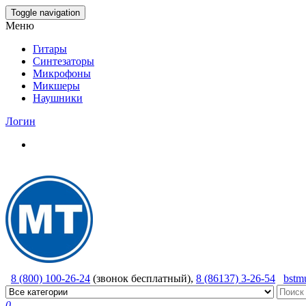
Skip
Toggle navigation
to
Меню
the
content
Гитары
Синтезаторы
Микрофоны
Микшеры
Наушники
Логин
8 (800) 100-26-24
(звонок бесплатный),
8 (86137) 3-26-54
bstm
0