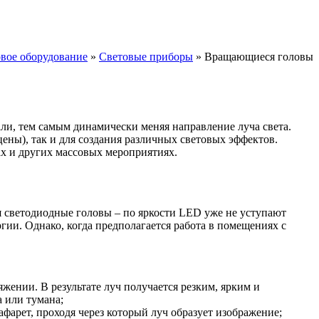
вое оборудование
»
Световые приборы
» Вращающиеся головы
али, тем самым динамически меняя направление луча света.
ены), так и для создания различных световых эффектов.
ах и других массовых мероприятиях.
ся светодиодные головы – по яркости LED уже не уступают
ии. Однако, когда предполагается работа в помещениях с
жении. В результате луч получается резким, ярким и
 или тумана;
арет, проходя через который луч образует изображение;