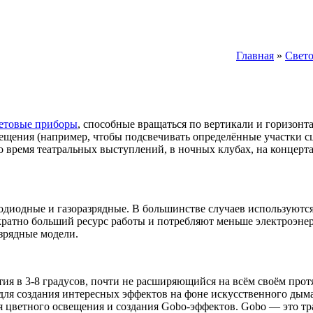
Главная
»
Свето
етовые приборы
, способные вращаться по вертикали и горизонт
ещения (например, чтобы подсвечивать определённые участки сц
 время театральных выступлений, в ночных клубах, на концерт
етодиодные и газоразрядные. В большинстве случаев используют
атно больший ресурс работы и потребляют меньше электроэнерг
зрядные модели.
я в 3-8 градусов, почти не расширяющийся на всём своём протя
для создания интересных эффектов на фоне искусственного дыма
цветного освещения и создания Gobo-эффектов. Gobo — это траф