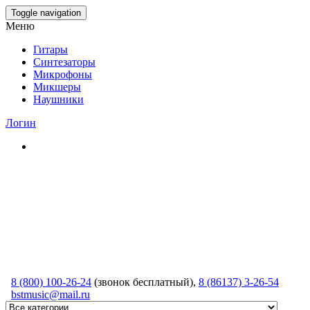
Skip
Toggle navigation
to
Меню
the
content
Гитары
Синтезаторы
Микрофоны
Микшеры
Наушники
Логин
8 (800) 100-26-24
(звонок бесплатный),
8 (86137) 3-26-54
bstmusic@mail.ru