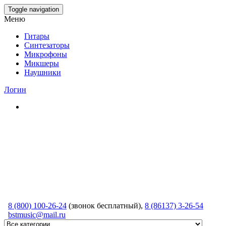
Skip
Toggle navigation
to
Меню
the
content
Гитары
Синтезаторы
Микрофоны
Микшеры
Наушники
Логин
8 (800) 100-26-24
(звонок бесплатный),
8 (86137) 3-26-54
bstmusic@mail.ru