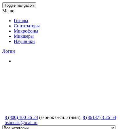
Skip
Toggle navigation
to
Меню
the
content
Гитары
Синтезаторы
Микрофоны
Микшеры
Наушники
Логин
8 (800) 100-26-24
(звонок бесплатный),
8 (86137) 3-26-54
bstmusic@mail.ru