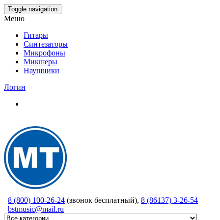
Skip
Toggle navigation
to
Меню
the
content
Гитары
Синтезаторы
Микрофоны
Микшеры
Наушники
Логин
8 (800) 100-26-24
(звонок бесплатный),
8 (86137) 3-26-54
bstmusic@mail.ru