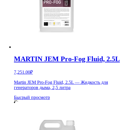
MARTIN JEM Pro-Fog Fluid, 2.5L
7,251.00
₽
Martin JEM Pro-Fog Fluid, 2.5L — Жидкость для
генераторов дыма, 2,5 литра
Бысрый просмотр