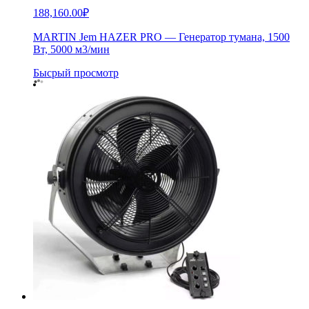
188,160.00
₽
MARTIN Jem HAZER PRO — Генератор тумана, 1500
Вт, 5000 м3/мин
Бысрый просмотр