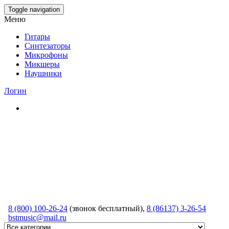
Skip
Toggle navigation
to
Меню
the
content
Гитары
Синтезаторы
Микрофоны
Микшеры
Наушники
Логин
8 (800) 100-26-24
(звонок бесплатный),
8 (86137) 3-26-54
bstmusic@mail.ru