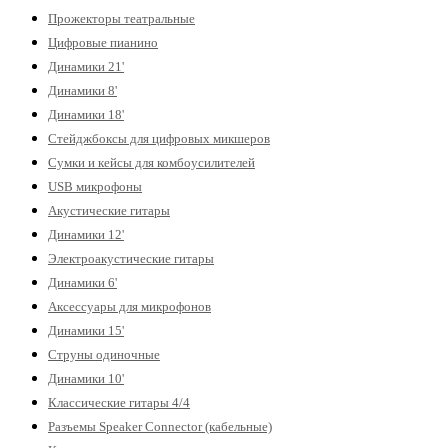
Прожекторы театральные
Цифровые пианино
Динамики 21'
Динамики 8'
Динамики 18'
Стейджбоксы для цифровых микшеров
Сумки и кейсы для комбоусилителей
USB микрофоны
Акустические гитары
Динамики 12'
Электроакустические гитары
Динамики 6'
Аксессуары для микрофонов
Динамики 15'
Струны одиночные
Динамики 10'
Классические гитары 4/4
Разъемы Speaker Connector (кабельные)