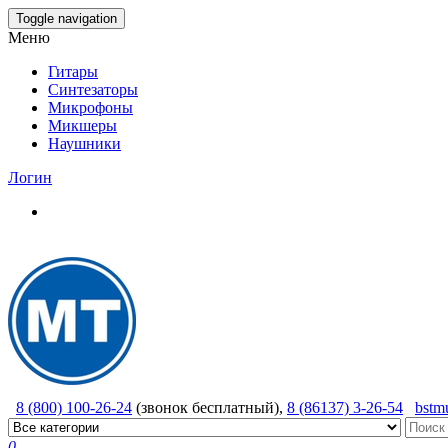
Skip
Toggle navigation
to
Меню
the
content
Гитары
Синтезаторы
Микрофоны
Микшеры
Наушники
Логин
8 (800) 100-26-24
(звонок бесплатный),
8 (86137) 3-26-54
bstm
0