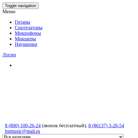
Skip
Toggle navigation
to
Меню
the
content
Гитары
Синтезаторы
Микрофоны
Микшеры
Наушники
Логин
8 (800) 100-26-24
(звонок бесплатный),
8 (86137) 3-26-54
bstmusic@mail.ru