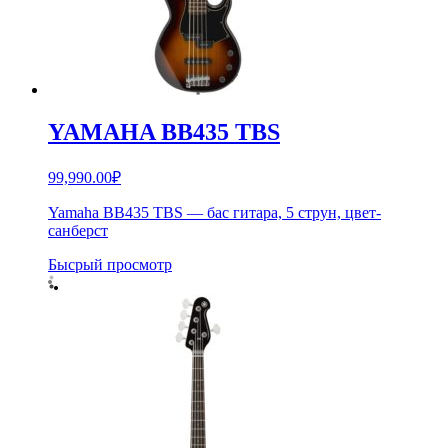
YAMAHA BB435 TBS
99,990.00
₽
Yamaha BB435 TBS — бас гитара, 5 струн, цвет-
санберст
Бысрый просмотр