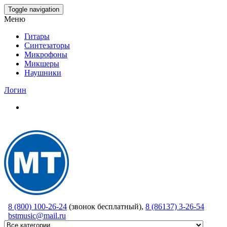
Skip
Toggle navigation
to
Меню
the
content
Гитары
Синтезаторы
Микрофоны
Микшеры
Наушники
Логин
8 (800) 100-26-24
(звонок бесплатный),
8 (86137) 3-26-54
bstmusic@mail.ru