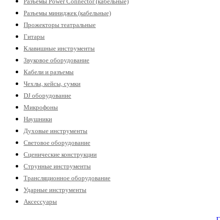
Разъемы Power Connector (кабельные)
Разъемы миниджек (кабельные)
Прожекторы театральные
Гитары
Клавишные инструменты
Звуковое оборудование
Кабели и разъемы
Чехлы, кейсы, сумки
DJ оборудование
Микрофоны
Наушники
Духовые инструменты
Световое оборудование
Сценические конструкции
Струнные инструменты
Трансляционное оборудование
Ударные инструменты
Аксессуары
Г