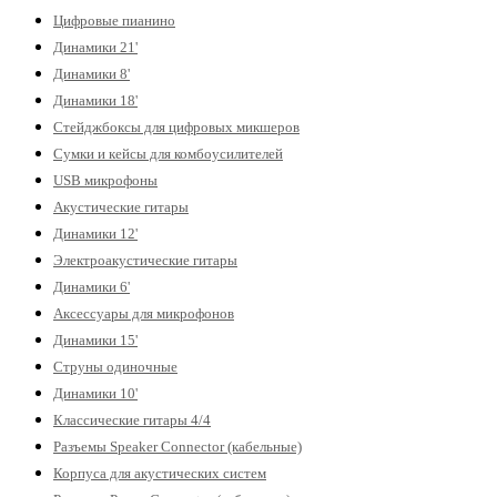
Цифровые пианино
Динамики 21'
Динамики 8'
Динамики 18'
Стейджбоксы для цифровых микшеров
Сумки и кейсы для комбоусилителей
USB микрофоны
Акустические гитары
Динамики 12'
Электроакустические гитары
Динамики 6'
Аксессуары для микрофонов
Динамики 15'
Струны одиночные
Динамики 10'
Классические гитары 4/4
Разъемы Speaker Connector (кабельные)
Корпуса для акустических систем