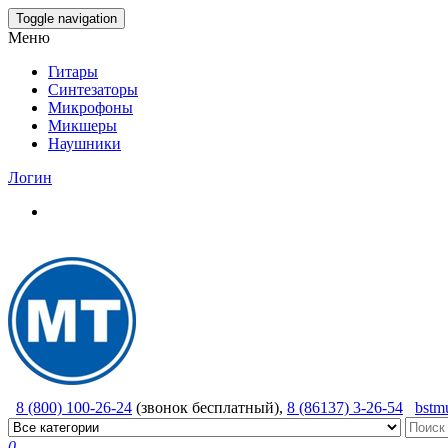
Skip
Toggle navigation
to
Меню
the
content
Гитары
Синтезаторы
Микрофоны
Микшеры
Наушники
Логин
8 (800) 100-26-24
(звонок бесплатный),
8 (86137) 3-26-54
bstm
0