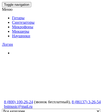
Skip
Toggle navigation
to
Меню
the
content
Гитары
Синтезаторы
Микрофоны
Микшеры
Наушники
Логин
8 (800) 100-26-24
(звонок бесплатный),
8 (86137) 3-26-54
bstmusic@mail.ru