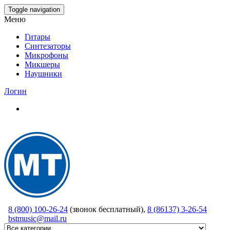
Skip
Toggle navigation
to
Меню
the
content
Гитары
Синтезаторы
Микрофоны
Микшеры
Наушники
Логин
8 (800) 100-26-24
(звонок бесплатный),
8 (86137) 3-26-54
bstmusic@mail.ru