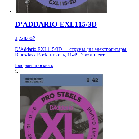
D’ADDARIO EXL115/3D
3,228.00
₽
D’Addario EXL115/3D — струны для электрогитары.,
Blues/Jazz Rock, никель, 11-49, 3 комплекта
Бысрый просмотр