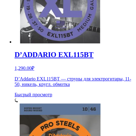
D’ADDARIO EXL115BT
1,290.00
₽
D’Addario EXL115BT — струны для электрогитары, 11-
50, никель, кругл. обмотка
Бысрый просмотр