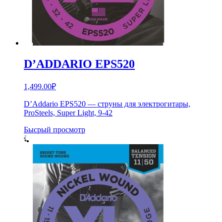
D’ADDARIO EPS520
1,499.00
₽
D’Addario EPS520 — струны для электрогитары,
ProSteels, Super Light, 9-42
Бысрый просмотр