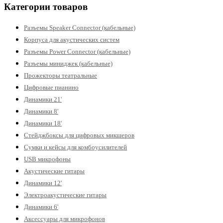
Категории товаров
Разъемы Speaker Connector (кабельные)
Корпуса для акустических систем
Разъемы Power Connector (кабельные)
Разъемы миниджек (кабельные)
Прожекторы театральные
Цифровые пианино
Динамики 21'
Динамики 8'
Динамики 18'
Стейджбоксы для цифровых микшеров
Сумки и кейсы для комбоусилителей
USB микрофоны
Акустические гитары
Динамики 12'
Электроакустические гитары
Динамики 6'
Аксессуары для микрофонов