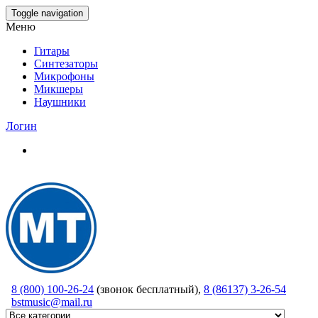
Skip
Toggle navigation
to
Меню
the
content
Гитары
Синтезаторы
Микрофоны
Микшеры
Наушники
Логин
8 (800) 100-26-24
(звонок бесплатный),
8 (86137) 3-26-54
bstmusic@mail.ru