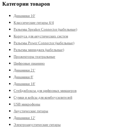
Категории товаров
Динамики 10'
Классические гитары 4/4
Разъемы Speaker Connector (кабельные)
Корпуса для акустических систем
Разъемы Power Connector (кабельные)
Разъемы миниджек (кабельные)
Прожекторы театральные
Цифровые пианино
Динамики 21'
Динамики 8'
Динамики 18'
Стейджбоксы для цифровых микшеров
Сумки и кейсы для комбоусилителей
USB микрофоны
Акустические гитары
Динамики 12'
Электроакустические гитары