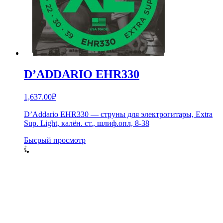
D’ADDARIO EHR330
1,637.00
₽
D’Addario EHR330 — струны для электрогитары, Extra
Sup. Light, калён. ст., шлиф.опл, 8-38
Бысрый просмотр