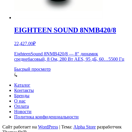
EIGHTEEN SOUND 8NMB420/8
22,427.00
₽
EighteenSound 8NMB420/8 — 8″ динамик
среднебасовый, 8 Ом, 280 Вт AES, 95 дБ, 60…5500 Гц
Бысрый просмотр
Каталог
Контакты
Бренды
О нас
Оплата
Новости
Политика конфиденциальности
Сайт работает на
WordPress
|
Тема:
Alpha Store
разработчик