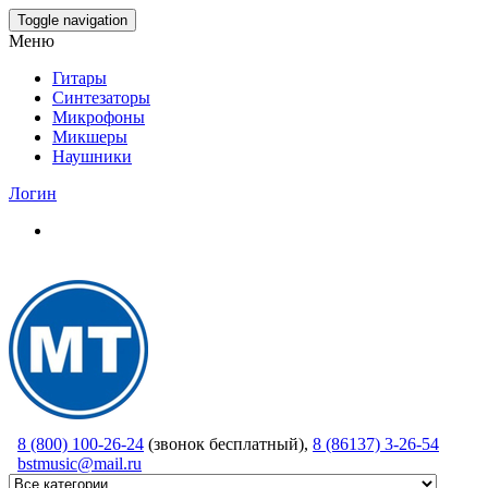
Skip
Toggle navigation
to
Меню
the
content
Гитары
Синтезаторы
Микрофоны
Микшеры
Наушники
Логин
8 (800) 100-26-24
(звонок бесплатный),
8 (86137) 3-26-54
bstmusic@mail.ru