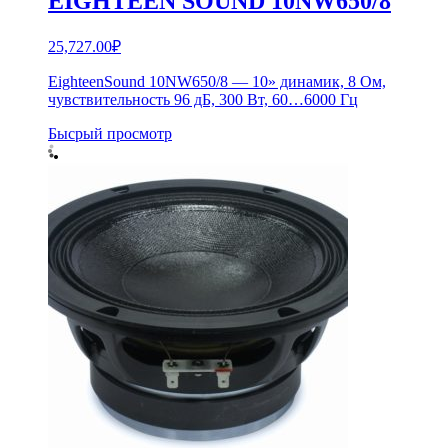
EIGHTEEN SOUND 10NW650/8
25,727.00
₽
EighteenSound 10NW650/8 — 10» динамик, 8 Ом,
чувствительность 96 дБ, 300 Вт, 60…6000 Гц
Бысрый просмотр