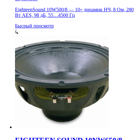
EighteenSound 10W500/8 — 10» динамик НЧ, 8 Ом, 280
Вт AES, 98 дБ, 55…4500 Гц
Бысрый просмотр