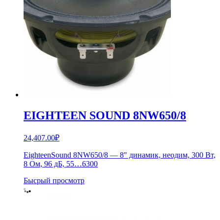
EIGHTEEN SOUND 8NW650/8
24,407.00
₽
EighteenSound 8NW650/8 — 8″ динамик, неодим, 300 Вт,
8 Ом, 96 дБ, 55…6300
Бысрый просмотр