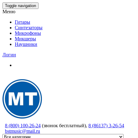
Skip
Toggle navigation
to
Меню
the
content
Гитары
Синтезаторы
Микрофоны
Микшеры
Наушники
Логин
8 (800) 100-26-24
(звонок бесплатный),
8 (86137) 3-26-54
bstmusic@mail.ru