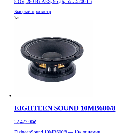
8 Ом, 280 Вт AES, 95 дБ, 55…5200 Гц
Бысрый просмотр
EIGHTEEN SOUND 10MB600/8
22,427.00
₽
EighteenSound 10MB600/8 — 10» динамик