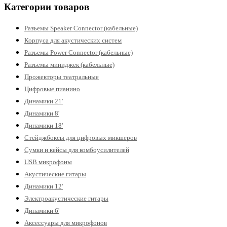
Категории товаров
Разъемы Speaker Connector (кабельные)
Корпуса для акустических систем
Разъемы Power Connector (кабельные)
Разъемы миниджек (кабельные)
Прожекторы театральные
Цифровые пианино
Динамики 21'
Динамики 8'
Динамики 18'
Стейджбоксы для цифровых микшеров
Сумки и кейсы для комбоусилителей
USB микрофоны
Акустические гитары
Динамики 12'
Электроакустические гитары
Динамики 6'
Аксессуары для микрофонов