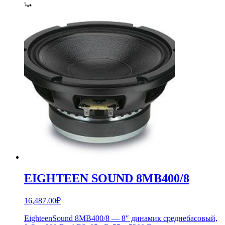
EIGHTEEN SOUND 8MB400/8
16,487.00
₽
EighteenSound 8MB400/8 — 8″ динамик среднебасовый,