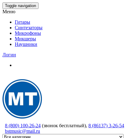
Skip
Toggle navigation
to
Меню
the
content
Гитары
Синтезаторы
Микрофоны
Микшеры
Наушники
Логин
8 (800) 100-26-24
(звонок бесплатный),
8 (86137) 3-26-54
bstmusic@mail.ru