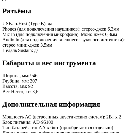
Разъёмы
USB-to-Host (Type B): да
Phones (для подключения наушников): стерео-джек 6,3мм
Mic In (для подключения микрофона): Моно-джек 6,3мм
Audio In (для подключения внешнего звукового источника):
стерео мини-джек 3,5мм
Педаль Sustain: да
Габариты и вес инструмента
Ширина, мм: 946
Глубина, мм: 307
Высота, мм: 92
Вес Нетто, кг: 3,6
Дополнительная информация
Мощность АС (встроенных акустических систем): 2Вт х 2
Блок питания: AD-95100
Тип батарей: тип АА х 6шт (приобретаются отдельно)
Дополнительная информация: программное обеспечение