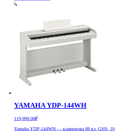
YAMAHA YDP-144WH
119,990.00
₽
Yamaha YDP-144WH — клавинова 88 кл. GHS, 10