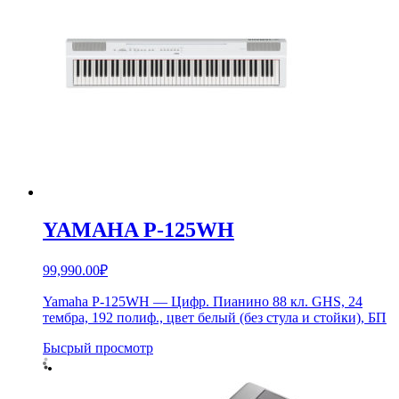
YAMAHA P-125WH
99,990.00
₽
Yamaha P-125WH — Цифр. Пианино 88 кл. GHS, 24
тембра, 192 полиф., цвет белый (без стула и стойки), БП
Бысрый просмотр