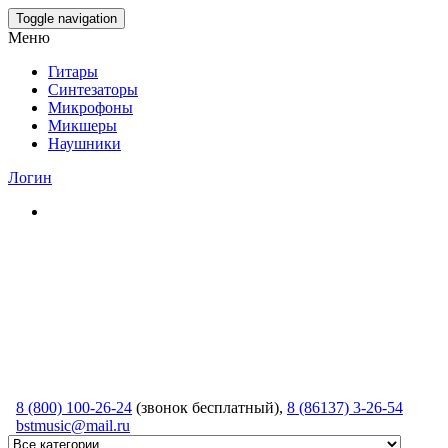
Skip
Toggle navigation
to
Меню
the
content
Гитары
Синтезаторы
Микрофоны
Микшеры
Наушники
Логин
8 (800) 100-26-24
(звонок бесплатный),
8 (86137) 3-26-54
bstmusic@mail.ru