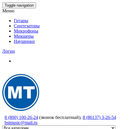
Skip
Toggle navigation
to
Меню
the
content
Гитары
Синтезаторы
Микрофоны
Микшеры
Наушники
Логин
8 (800) 100-26-24
(звонок бесплатный),
8 (86137) 3-26-54
bstmusic@mail.ru