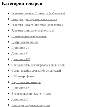
Категории товаров
Разъемы Speaker Connector (кабельные)
Корпуса для акустических систем
Разъемы Power Connector (кабельные)
Разъемы миниджек (кабельные)
Прожекторы театральные
Цифровые пианино
Динамики 21'
Динамики 8'
Динамики 18'
Стейджбоксы для цифровых микшеров
Сумки и кейсы для комбоусилителей
USB микрофоны
Акустические гитары
Динамики 12'
Электроакустические гитары
Динамики 6'
Аксессуары для микрофонов