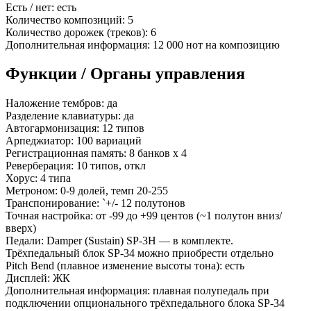
Есть / нет: есть
Количество композиций: 5
Количество дорожек (треков): 6
Дополнительная информация: 12 000 нот на композицию
Функции / Органы управления
Наложение тембров: да
Разделение клавиатуры: да
Автогармонизация: 12 типов
Арпеджиатор: 100 вариаций
Регистрационная память: 8 банков х 4
Реверберация: 10 типов, откл
Хорус: 4 типа
Метроном: 0-9 долей, темп 20-255
Транспонирование: `+/- 12 полутонов
Точная настройка: от -99 до +99 центов (~1 полутон вниз/
вверх)
Педали: Damper (Sustain) SP-3H — в комплекте.
Трёхпедальный блок SP-34 можно приобрести отдельно
Pitch Bend (плавное изменение высоты тона): есть
Дисплей: ЖК
Дополнительная информация: плавная полупедаль при
подключении опционального трёхпедального блока SP-34