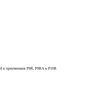
 и приемников P9R, P9RA и P10R