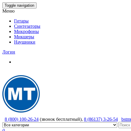
Skip
Toggle navigation
to
Меню
the
content
Гитары
Синтезаторы
Микрофоны
Микшеры
Наушники
Логин
8 (800) 100-26-24
(звонок бесплатный),
8 (86137) 3-26-54
bstm
0