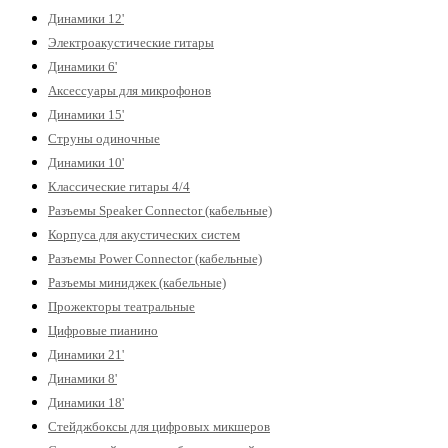
Динамики 12'
Электроакустические гитары
Динамики 6'
Аксессуары для микрофонов
Динамики 15'
Струны одиночные
Динамики 10'
Классические гитары 4/4
Разъемы Speaker Connector (кабельные)
Корпуса для акустических систем
Разъемы Power Connector (кабельные)
Разъемы миниджек (кабельные)
Прожекторы театральные
Цифровые пианино
Динамики 21'
Динамики 8'
Динамики 18'
Стейджбоксы для цифровых микшеров