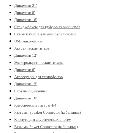
Динамики 21'
Динамики 8'
Динамики 18'
Стейджбоксы для цифровых микшеров
Сумки и кейсы для комбоусилителей
USB микрофоны
Акустические гитары
Динамики 12'
Электроакустические гитары
Динамики 6'
Аксессуары для микрофонов
Динамики 15'
Струны одиночные
Динамики 10'
Классические гитары 4/4
Разъемы Speaker Connector (кабельные)
Корпуса для акустических систем
Разъемы Power Connector (кабельные)