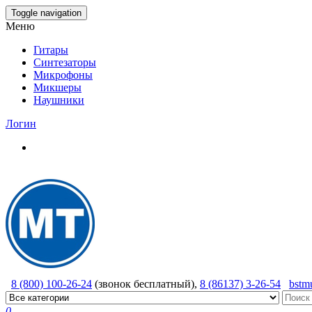
Skip
Toggle navigation
to
Меню
the
content
Гитары
Синтезаторы
Микрофоны
Микшеры
Наушники
Логин
8 (800) 100-26-24
(звонок бесплатный),
8 (86137) 3-26-54
bstm
0