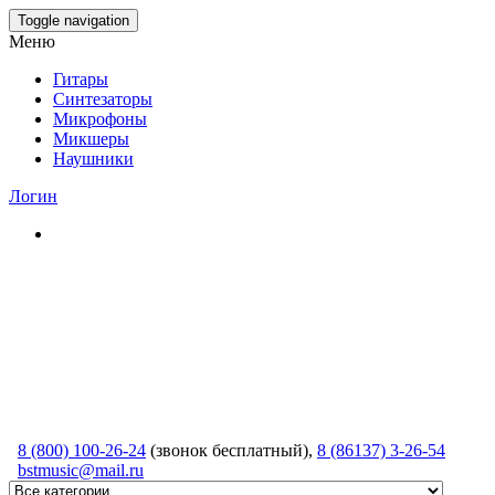
Skip
Toggle navigation
to
Меню
the
content
Гитары
Синтезаторы
Микрофоны
Микшеры
Наушники
Логин
8 (800) 100-26-24
(звонок бесплатный),
8 (86137) 3-26-54
bstmusic@mail.ru