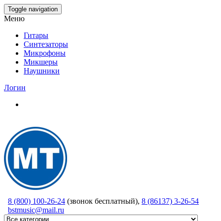
Skip
Toggle navigation
to
Меню
the
content
Гитары
Синтезаторы
Микрофоны
Микшеры
Наушники
Логин
8 (800) 100-26-24
(звонок бесплатный),
8 (86137) 3-26-54
bstmusic@mail.ru