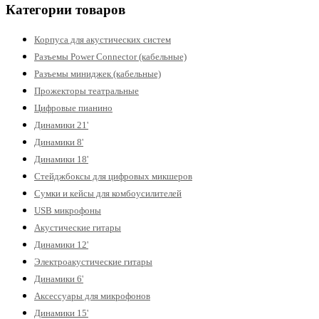
Категории товаров
Корпуса для акустических систем
Разъемы Power Connector (кабельные)
Разъемы миниджек (кабельные)
Прожекторы театральные
Цифровые пианино
Динамики 21'
Динамики 8'
Динамики 18'
Стейджбоксы для цифровых микшеров
Сумки и кейсы для комбоусилителей
USB микрофоны
Акустические гитары
Динамики 12'
Электроакустические гитары
Динамики 6'
Аксессуары для микрофонов
Динамики 15'