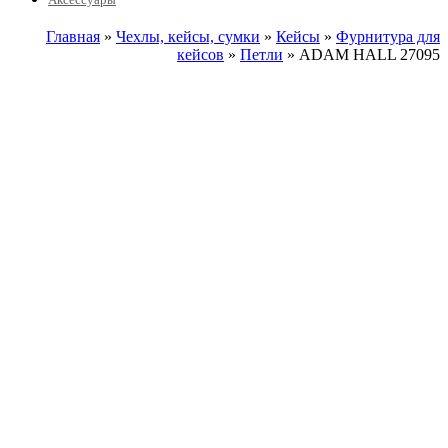
Главная
»
Чехлы, кейсы, сумки
»
Кейсы
»
Фурнитура для
кейсов
»
Петли
» ADAM HALL 27095