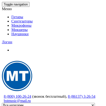
Skip
Toggle navigation
to
Меню
the
content
Гитары
Синтезаторы
Микрофоны
Микшеры
Наушники
Логин
8 (800) 100-26-24
(звонок бесплатный),
8 (86137) 3-26-54
bstmusic@mail.ru