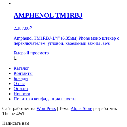
AMPHENOL TM1RBJ
2,387.00
₽
Amphenol TM1RBJ-1/4” (6.35мм) Phone моно штекер с
переключателем, угловой, кабельный зажим Jaws
Бысрый просмотр
Каталог
Контакты
Бренды
О нас
Оплата
Новости
Политика конфиденциальности
Сайт работает на
WordPress
|
Тема:
Alpha Store
разработчик
Themes4WP
Написать нам