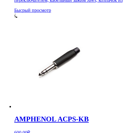
переключателем, кабельный зажим Jaws, колпачок из
Бысрый просмотр
AMPHENOL ACPS-KB
600.00
₽