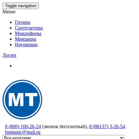
Skip
Toggle navigation
to
Меню
the
content
Гитары
Синтезаторы
Микрофоны
Микшеры
Наушники
Логин
8 (800) 100-26-24
(звонок бесплатный),
8 (86137) 3-26-54
bstmusic@mail.ru