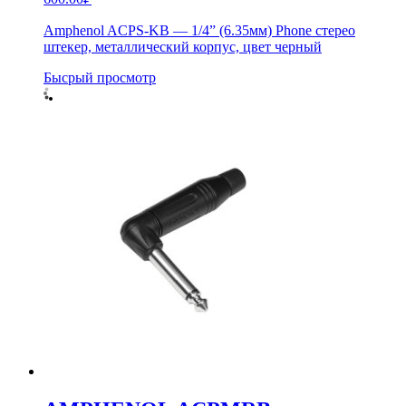
Amphenol ACPS-KB — 1/4” (6.35мм) Phone стерео
штекер, металлический корпус, цвет черный
Бысрый просмотр