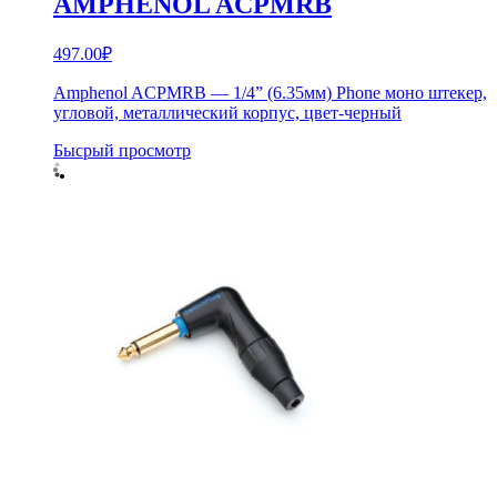
AMPHENOL ACPMRB
497.00
₽
Amphenol ACPMRB — 1/4” (6.35мм) Phone моно штекер,
угловой, металлический корпус, цвет-черный
Бысрый просмотр