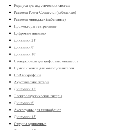
Корпуса для акустических систем
Разъемы Power Connector (кабельные)
Разъемы миниджек (кабельные)
Прожекторы театральные
Цифровые пианино
Динамики 21'
Динамики 8'
Динамики 18'
Стейджбоксы для цифровых микшеров
Сумки и кейсы для комбоусилителей
USB микрофоны
Акустические гитары
Динамики 12'
Электроакустические гитары
Динамики 6'
Аксессуары для микрофонов
Динамики 15'
Струны одиночные