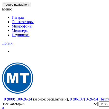
Skip
Toggle navigation
to
Меню
the
content
Гитары
Синтезаторы
Микрофоны
Микшеры
Наушники
Логин
8 (800) 100-26-24
(звонок бесплатный),
8 (86137) 3-26-54
bstm
0