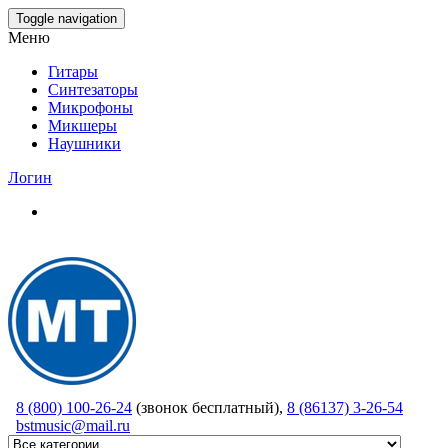
Skip
Toggle navigation
to
Меню
the
content
Гитары
Синтезаторы
Микрофоны
Микшеры
Наушники
Логин
8 (800) 100-26-24
(звонок бесплатный),
8 (86137) 3-26-54
bstmusic@mail.ru