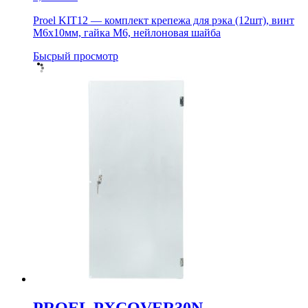
Proel KIT12 — комплект крепежа для рэка (12шт), винт
М6х10мм, гайка М6, нейлоновая шайба
Бысрый просмотр
PROEL PXCOVER30N