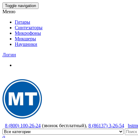
Skip
Toggle navigation
to
Меню
the
content
Гитары
Синтезаторы
Микрофоны
Микшеры
Наушники
Логин
8 (800) 100-26-24
(звонок бесплатный),
8 (86137) 3-26-54
bstm
0