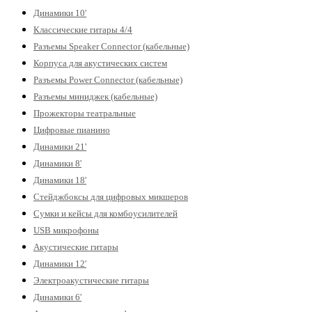
Динамики 10'
Классические гитары 4/4
Разъемы Speaker Connector (кабельные)
Корпуса для акустических систем
Разъемы Power Connector (кабельные)
Разъемы миниджек (кабельные)
Прожекторы театральные
Цифровые пианино
Динамики 21'
Динамики 8'
Динамики 18'
Стейджбоксы для цифровых микшеров
Сумки и кейсы для комбоусилителей
USB микрофоны
Акустические гитары
Динамики 12'
Электроакустические гитары
Динамики 6'