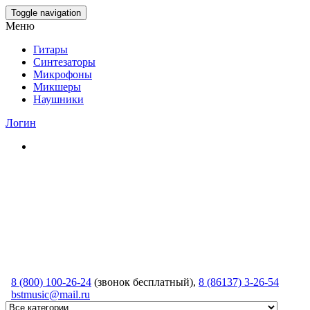
Skip
Toggle navigation
to
Меню
the
content
Гитары
Синтезаторы
Микрофоны
Микшеры
Наушники
Логин
8 (800) 100-26-24
(звонок бесплатный),
8 (86137) 3-26-54
bstmusic@mail.ru