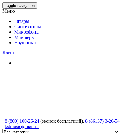
Skip
Toggle navigation
to
Меню
the
content
Гитары
Синтезаторы
Микрофоны
Микшеры
Наушники
Логин
8 (800) 100-26-24
(звонок бесплатный),
8 (86137) 3-26-54
bstmusic@mail.ru