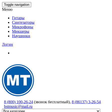
Skip
Toggle navigation
to
Меню
the
content
Гитары
Синтезаторы
Микрофоны
Микшеры
Наушники
Логин
8 (800) 100-26-24
(звонок бесплатный),
8 (86137) 3-26-54
bstmusic@mail.ru