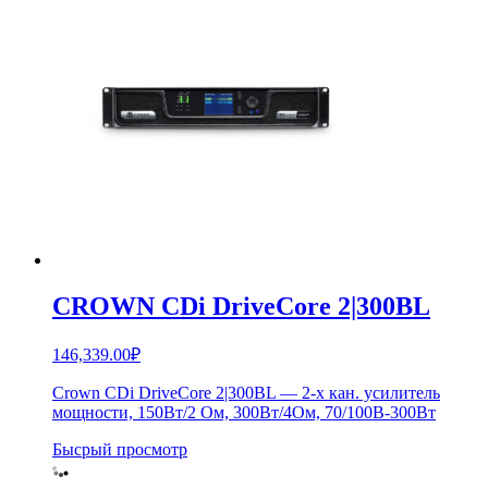
CROWN CDi DriveCore 2|300BL
146,339.00
₽
Crown CDi DriveCore 2|300BL — 2-х кан. усилитель
мощности, 150Вт/2 Ом, 300Вт/4Ом, 70/100В-300Вт
Бысрый просмотр