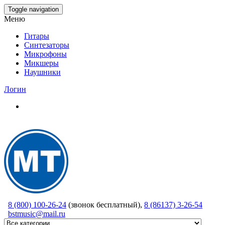
Skip
Toggle navigation
to
Меню
the
content
Гитары
Синтезаторы
Микрофоны
Микшеры
Наушники
Логин
8 (800) 100-26-24
(звонок бесплатный),
8 (86137) 3-26-54
bstmusic@mail.ru