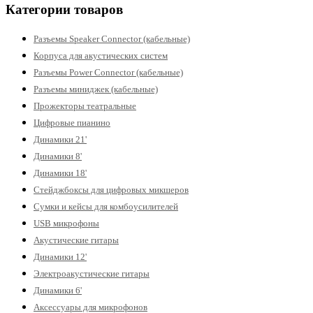
Категории товаров
Разъемы Speaker Connector (кабельные)
Корпуса для акустических систем
Разъемы Power Connector (кабельные)
Разъемы миниджек (кабельные)
Прожекторы театральные
Цифровые пианино
Динамики 21'
Динамики 8'
Динамики 18'
Стейджбоксы для цифровых микшеров
Сумки и кейсы для комбоусилителей
USB микрофоны
Акустические гитары
Динамики 12'
Электроакустические гитары
Динамики 6'
Аксессуары для микрофонов