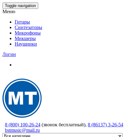
Skip
Toggle navigation
to
Меню
the
content
Гитары
Синтезаторы
Микрофоны
Микшеры
Наушники
Логин
8 (800) 100-26-24
(звонок бесплатный),
8 (86137) 3-26-54
bstmusic@mail.ru