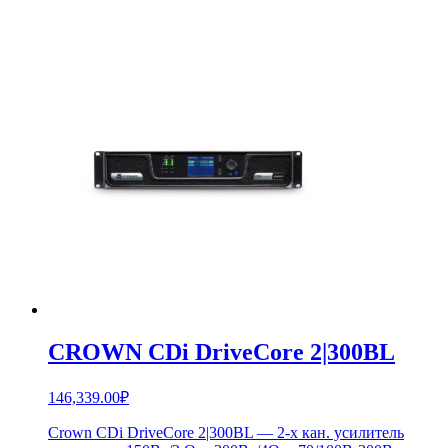
CROWN CDi DriveCore 2|300BL
146,339.00
₽
Crown CDi DriveCore 2|300BL — 2-х кан. усилитель