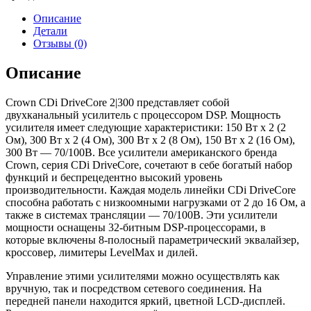
Описание
Детали
Отзывы (0)
Описание
Crown CDi DriveCore 2|300 представляет собой
двухканальный усилитель с процессором DSP. Мощность
усилителя имеет следующие характеристики: 150 Вт х 2 (2
Ом), 300 Вт х 2 (4 Ом), 300 Вт х 2 (8 Ом), 150 Вт х 2 (16 Ом),
300 Вт — 70/100В. Все усилители американского бренда
Crown, серия CDi DriveCore, сочетают в себе богатый набор
функций и беспрецедентно высокий уровень
производительности. Каждая модель линейки CDi DriveCore
способна работать с низкоомными нагрузками от 2 до 16 Ом, а
также в системах трансляции — 70/100В. Эти усилители
мощности оснащены 32-битным DSP-процессорами, в
которые включены 8-полосный параметрический эквалайзер,
кроссовер, лимитеры LevelMax и дилей.
Управление этими усилителями можно осуществлять как
вручную, так и посредством сетевого соединения. На
передней панели находится яркий, цветной LCD-дисплей.