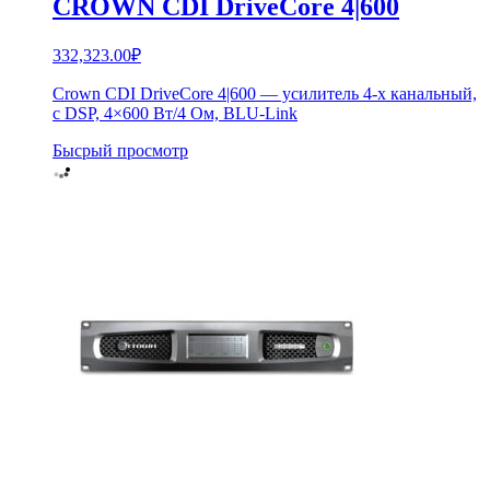
CROWN CDI DriveCore 4|600
332,323.00
₽
Crown CDI DriveCore 4|600 — усилитель 4-х канальный,
с DSP, 4×600 Вт/4 Ом, BLU-Link
Бысрый просмотр