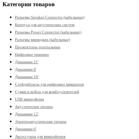
Категории товаров
Разъемы Speaker Connector (кабельные)
Корпуса для акустических систем
Разъемы Power Connector (кабельные)
Разъемы миниджек (кабельные)
Прожекторы театральные
Цифровые пианино
Динамики 21'
Динамики 8'
Динамики 18'
Стейджбоксы для цифровых микшеров
Сумки и кейсы для комбоусилителей
USB микрофоны
Акустические гитары
Динамики 12'
Электроакустические гитары
Динамики 6'
Аксессуары для микрофонов