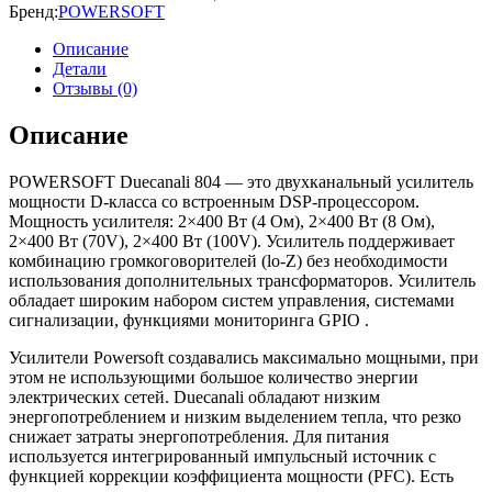
Бренд:
POWERSOFT
Описание
Детали
Отзывы (0)
Описание
POWERSOFT Duecanali 804 — это двухканальный усилитель
мощности D-класса со встроенным DSP-процессором.
Мощность усилителя: 2×400 Вт (4 Ом), 2×400 Вт (8 Ом),
2×400 Вт (70V), 2×400 Вт (100V). Усилитель поддерживает
комбинацию громкоговорителей (lo-Z) без необходимости
использования дополнительных трансформаторов. Усилитель
обладает широким набором систем управления, системами
сигнализации, функциями мониторинга GPIO .
Усилители Powersoft создавались максимально мощными, при
этом не использующими большое количество энергии
электрических сетей. Duecanali обладают низким
энергопотреблением и низким выделением тепла, что резко
снижает затраты энергопотребления. Для питания
используется интегрированный импульсный источник с
функцией коррекции коэффициента мощности (PFC). Есть