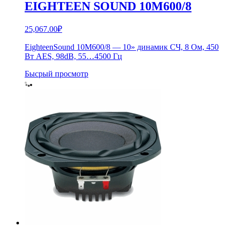
EIGHTEEN SOUND 10M600/8
25,067.00
₽
EighteenSound 10M600/8 — 10» динамик СЧ, 8 Ом, 450
Вт AES, 98dB, 55…4500 Гц
Бысрый просмотр