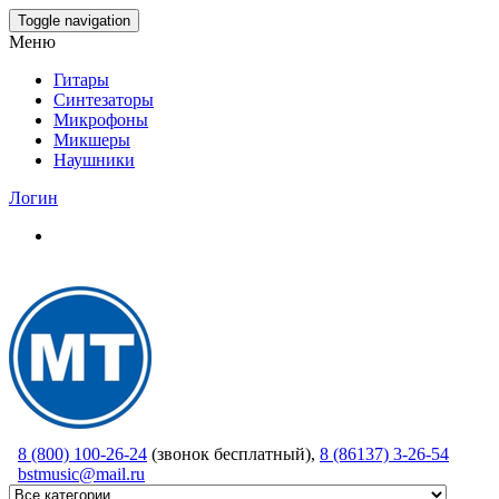
Skip
Toggle navigation
to
Меню
the
content
Гитары
Синтезаторы
Микрофоны
Микшеры
Наушники
Логин
8 (800) 100-26-24
(звонок бесплатный),
8 (86137) 3-26-54
bstmusic@mail.ru