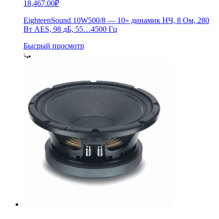
18,467.00
₽
EighteenSound 10W500/8 — 10» динамик НЧ, 8 Ом, 280
Вт AES, 98 дБ, 55…4500 Гц
Бысрый просмотр