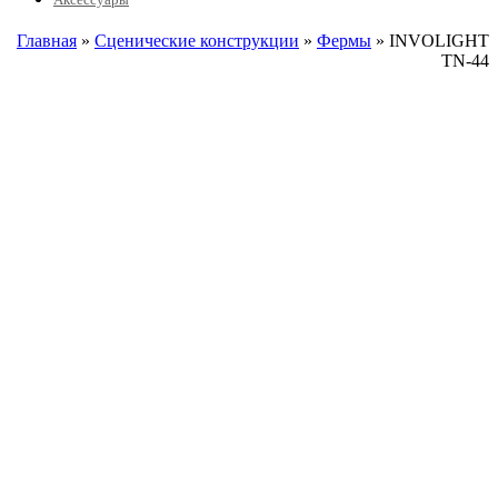
Главная
»
Сценические конструкции
»
Фермы
» INVOLIGHT
TN-44