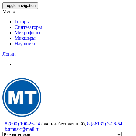
Skip
Toggle navigation
to
Меню
the
content
Гитары
Синтезаторы
Микрофоны
Микшеры
Наушники
Логин
8 (800) 100-26-24
(звонок бесплатный),
8 (86137) 3-26-54
bstmusic@mail.ru