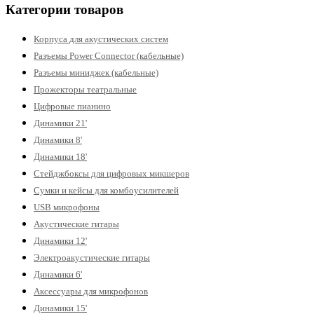
Категории товаров
Корпуса для акустических систем
Разъемы Power Connector (кабельные)
Разъемы миниджек (кабельные)
Прожекторы театральные
Цифровые пианино
Динамики 21'
Динамики 8'
Динамики 18'
Стейджбоксы для цифровых микшеров
Сумки и кейсы для комбоусилителей
USB микрофоны
Акустические гитары
Динамики 12'
Электроакустические гитары
Динамики 6'
Аксессуары для микрофонов
Динамики 15'