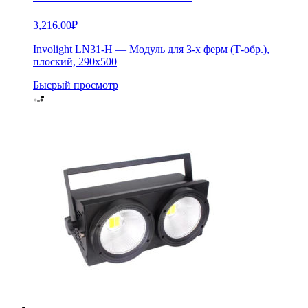
3,216.00
₽
Involight LN31-H — Модуль для 3-х ферм (Т-обр.),
плоский, 290х500
Бысрый просмотр