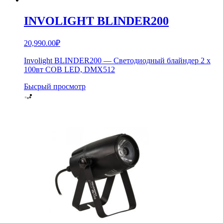
INVOLIGHT BLINDER200
20,990.00
₽
Involight BLINDER200 — Светодиодный блайндер 2 x
100вт COB LED, DMX512
Бысрый просмотр