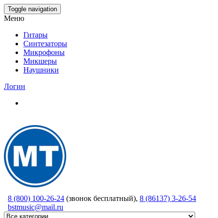
Skip
Toggle navigation
to
Меню
the
content
Гитары
Синтезаторы
Микрофоны
Микшеры
Наушники
Логин
8 (800) 100-26-24
(звонок бесплатный),
8 (86137) 3-26-54
bstmusic@mail.ru