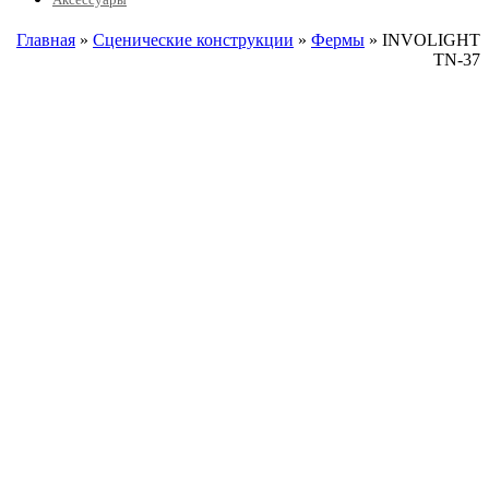
Главная
»
Сценические конструкции
»
Фермы
» INVOLIGHT
TN-37