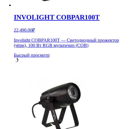
INVOLIGHT COBPAR100T
22,490.00
₽
Involight COBPAR100T — Светодиодный прожектор
(чёрн), 100 Вт RGB мультичип (COB)
Бысрый просмотр