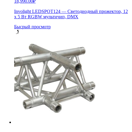
18,990.00
₽
Involight LEDSPOT124 — Светодиодный прожектор, 12
х 5 Вт RGBW мультичип, DMX
Бысрый просмотр