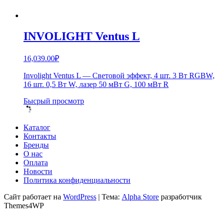
INVOLIGHT Ventus L
16,039.00
₽
Involight Ventus L — Световой эффект, 4 шт. 3 Вт RGBW,
16 шт. 0,5 Вт W, лазер 50 мВт G, 100 мВт R
Бысрый просмотр
Каталог
Контакты
Бренды
О нас
Оплата
Новости
Политика конфиденциальности
Сайт работает на
WordPress
|
Тема:
Alpha Store
разработчик
Themes4WP