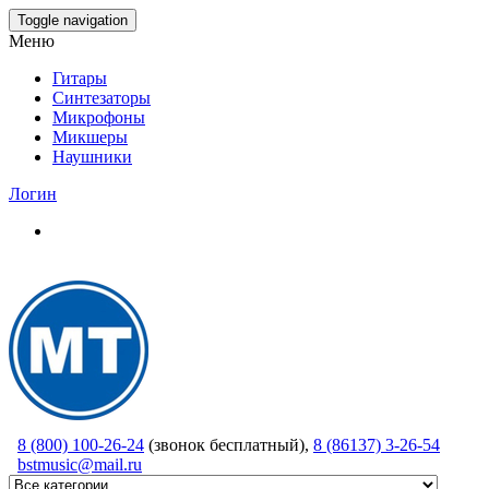
Skip
Toggle navigation
to
Меню
the
content
Гитары
Синтезаторы
Микрофоны
Микшеры
Наушники
Логин
8 (800) 100-26-24
(звонок бесплатный),
8 (86137) 3-26-54
bstmusic@mail.ru