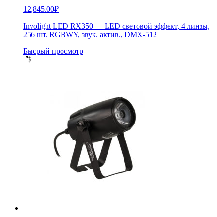
12,845.00
₽
Involight LED RX350 — LED световой эффект, 4 линзы,
256 шт. RGBWY, звук. актив., DMX-512
Бысрый просмотр