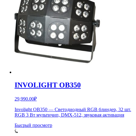
INVOLIGHT OB350
29,990.00
₽
Involight OB350 — Светодиодный RGB блиндер, 32 шт.
RGB 3 Вт мультичип, DMX-512, звуковая активация
Бысрый просмотр