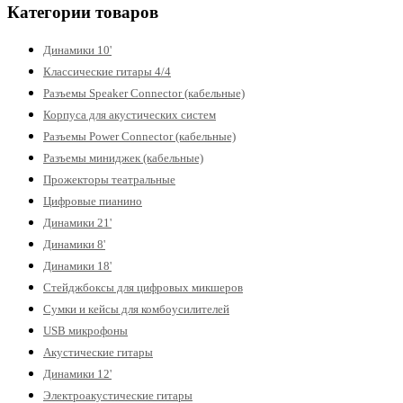
Категории товаров
Динамики 10'
Классические гитары 4/4
Разъемы Speaker Connector (кабельные)
Корпуса для акустических систем
Разъемы Power Connector (кабельные)
Разъемы миниджек (кабельные)
Прожекторы театральные
Цифровые пианино
Динамики 21'
Динамики 8'
Динамики 18'
Стейджбоксы для цифровых микшеров
Сумки и кейсы для комбоусилителей
USB микрофоны
Акустические гитары
Динамики 12'
Электроакустические гитары