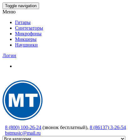
Skip
Toggle navigation
to
Меню
the
content
Гитары
Синтезаторы
Микрофоны
Микшеры
Наушники
Логин
8 (800) 100-26-24
(звонок бесплатный),
8 (86137) 3-26-54
bstmusic@mail.ru