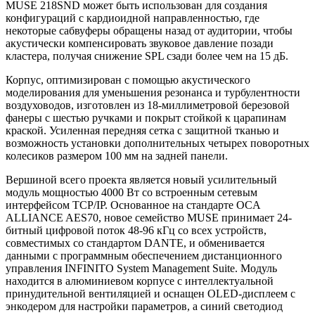
MUSE 218SND может быть использован для создания
конфигураций с кардиоидной направленностью, где
некоторые сабвуферы обращены назад от аудитории, чтобы
акустически компенсировать звуковое давление позади
кластера, получая снижение SPL сзади более чем на 15 дБ.
Корпус, оптимизирован с помощью акустического
моделирования для уменьшения резонанса и турбулентности
воздуховодов, изготовлен из 18-миллиметровой березовой
фанеры с шестью ручками и покрыт стойкой к царапинам
краской. Усиленная передняя сетка с защитной тканью и
возможность установки дополнительных четырех поворотных
колесиков размером 100 мм на задней панели.
Вершиной всего проекта является новый усилительный
модуль мощностью 4000 Вт со встроенным сетевым
интерфейсом TCP/IP. Основанное на стандарте OCA
ALLIANCE AES70, новое семейство MUSE принимает 24-
битный цифровой поток 48-96 кГц со всех устройств,
совместимых со стандартом DANTE, и обменивается
данными с программным обеспечением дистанционного
управления INFINITO System Management Suite. Модуль
находится в алюминиевом корпусе с интеллектуальной
принудительной вентиляцией и оснащен OLED-дисплеем с
энкодером для настройки параметров, а синий светодиод