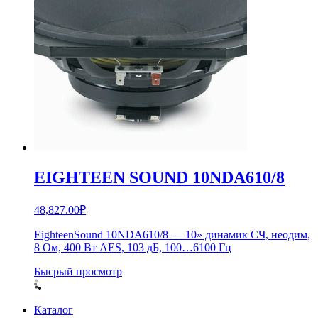
EIGHTEEN SOUND 10NDA610/8
48,827.00
₽
EighteenSound 10NDA610/8 — 10» динамик СЧ, неодим,
8 Ом, 400 Вт AES, 103 дБ, 100…6100 Гц
Бысрый просмотр
Каталог