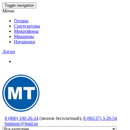
Skip
Toggle navigation
to
Меню
the
content
Гитары
Синтезаторы
Микрофоны
Микшеры
Наушники
Логин
8 (800) 100-26-24
(звонок бесплатный),
8 (86137) 3-26-54
bstmusic@mail.ru