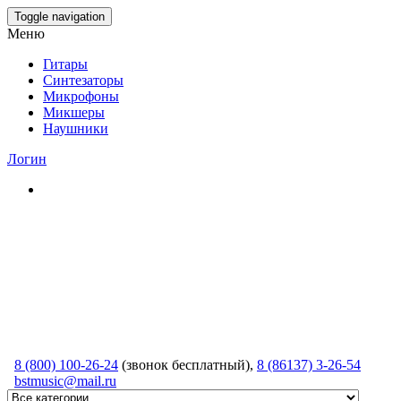
Skip
Toggle navigation
to
Меню
the
content
Гитары
Синтезаторы
Микрофоны
Микшеры
Наушники
Логин
8 (800) 100-26-24
(звонок бесплатный),
8 (86137) 3-26-54
bstmusic@mail.ru