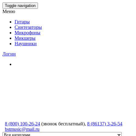
Skip
Toggle navigation
to
Меню
the
content
Гитары
Синтезаторы
Микрофоны
Микшеры
Наушники
Логин
8 (800) 100-26-24
(звонок бесплатный),
8 (86137) 3-26-54
bstmusic@mail.ru