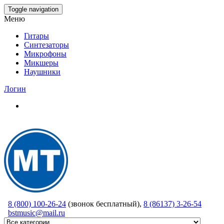
Skip
Toggle navigation
to
Меню
the
content
Гитары
Синтезаторы
Микрофоны
Микшеры
Наушники
Логин
8 (800) 100-26-24
(звонок бесплатный),
8 (86137) 3-26-54
bstmusic@mail.ru