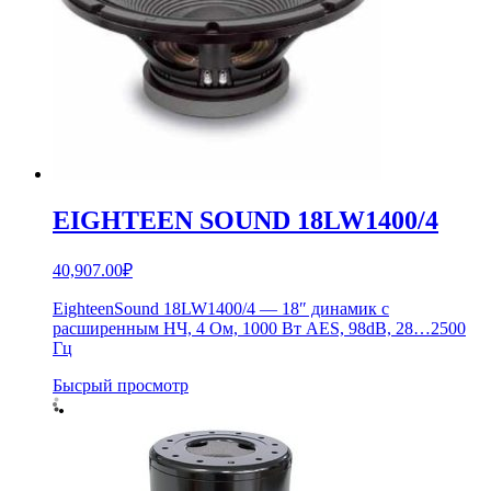
EIGHTEEN SOUND 18LW1400/4
40,907.00
₽
EighteenSound 18LW1400/4 — 18″ динамик с
расширенным НЧ, 4 Ом, 1000 Вт AES, 98dB, 28…2500
Гц
Бысрый просмотр