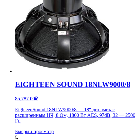
EIGHTEEN SOUND 18NLW9000/8
85,787.00
₽
EighteenSound 18NLW9000/8 — 18″ динамик с
расширенным НЧ, 8 Ом, 1800 Вт AES, 97dB, 32 — 2500
Гц
Бысрый просмотр