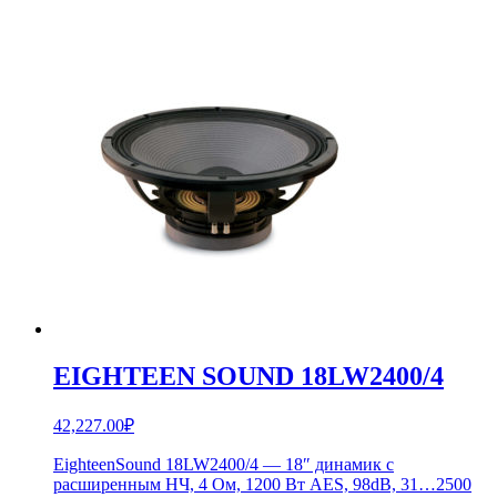
EIGHTEEN SOUND 18LW2400/4
42,227.00
₽
EighteenSound 18LW2400/4 — 18″ динамик с
расширенным НЧ, 4 Ом, 1200 Вт AES, 98dB, 31…2500