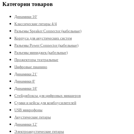
Категории товаров
Динамики 10'
Классические гитары 4/4
Разъемы Speaker Connector (кабельные)
Корпуса для акустических систем
Разъемы Power Connector (кабельные)
Разъемы миниджек (кабельные)
Прожекторы театральные
Цифровые пианино
Динамики 21'
Динамики 8'
Динамики 18'
Стейджбоксы для цифровых микшеров
Сумки и кейсы для комбоусилителей
USB микрофоны
Акустические гитары
Динамики 12'
Электроакустические гитары