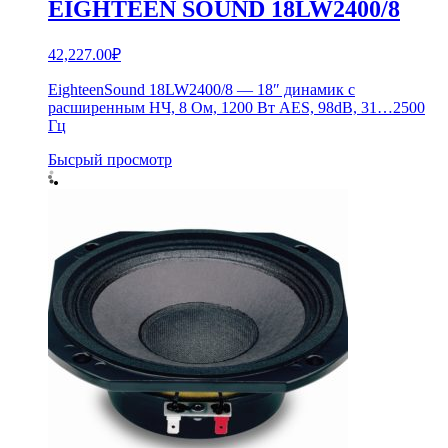
EIGHTEEN SOUND 18LW2400/8
42,227.00
₽
EighteenSound 18LW2400/8 — 18″ динамик с
расширенным НЧ, 8 Ом, 1200 Вт AES, 98dB, 31…2500
Гц
Бысрый просмотр