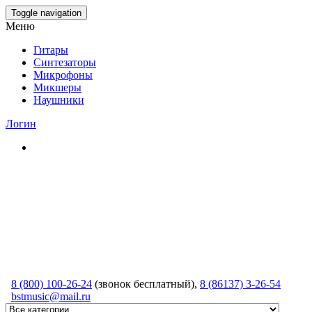
Skip
Toggle navigation
to
Меню
the
content
Гитары
Синтезаторы
Микрофоны
Микшеры
Наушники
Логин
8 (800) 100-26-24
(звонок бесплатный),
8 (86137) 3-26-54
bstmusic@mail.ru