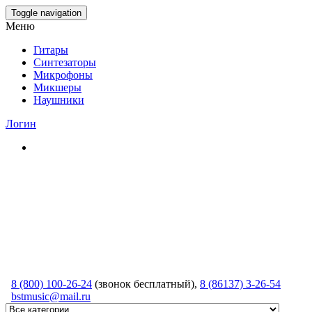
Skip
Toggle navigation
to
Меню
the
content
Гитары
Синтезаторы
Микрофоны
Микшеры
Наушники
Логин
8 (800) 100-26-24
(звонок бесплатный),
8 (86137) 3-26-54
bstmusic@mail.ru