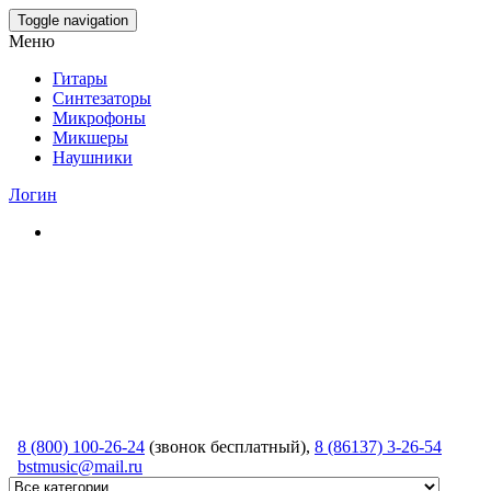
Skip
Toggle navigation
to
Меню
the
content
Гитары
Синтезаторы
Микрофоны
Микшеры
Наушники
Логин
8 (800) 100-26-24
(звонок бесплатный),
8 (86137) 3-26-54
bstmusic@mail.ru