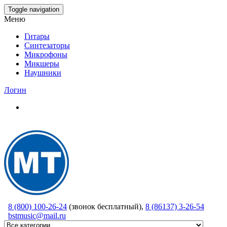
Skip
Toggle navigation
to
Меню
the
content
Гитары
Синтезаторы
Микрофоны
Микшеры
Наушники
Логин
8 (800) 100-26-24
(звонок бесплатный),
8 (86137) 3-26-54
bstmusic@mail.ru