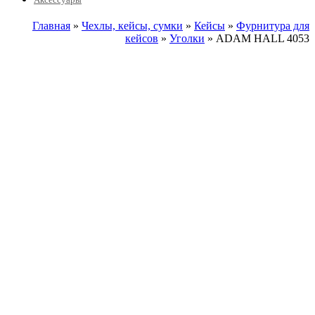
Главная
»
Чехлы, кейсы, сумки
»
Кейсы
»
Фурнитура для
кейсов
»
Уголки
» ADAM HALL 4053