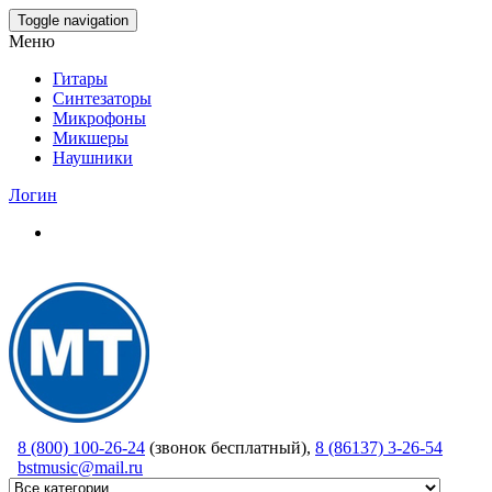
Skip
Toggle navigation
to
Меню
the
content
Гитары
Синтезаторы
Микрофоны
Микшеры
Наушники
Логин
8 (800) 100-26-24
(звонок бесплатный),
8 (86137) 3-26-54
bstmusic@mail.ru