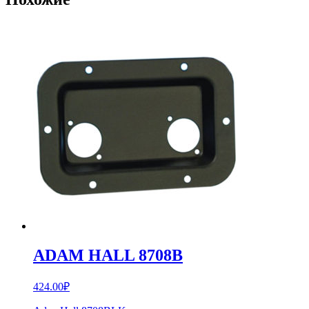
ADAM HALL 8708B
424.00
₽