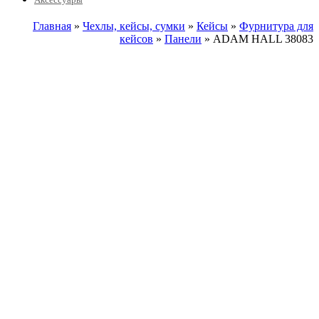
Главная
»
Чехлы, кейсы, сумки
»
Кейсы
»
Фурнитура для
кейсов
»
Панели
» ADAM HALL 38083