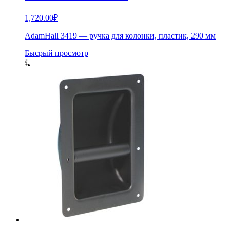
1,720.00
₽
AdamHall 3419 — ручка для колонки, пластик, 290 мм
Бысрый просмотр