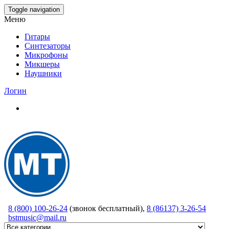
Skip
Toggle navigation
to
Меню
the
content
Гитары
Синтезаторы
Микрофоны
Микшеры
Наушники
Логин
8 (800) 100-26-24
(звонок бесплатный),
8 (86137) 3-26-54
bstmusic@mail.ru