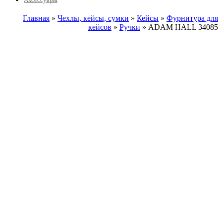
Главная
»
Чехлы, кейсы, сумки
»
Кейсы
»
Фурнитура для
кейсов
»
Ручки
» ADAM HALL 34085