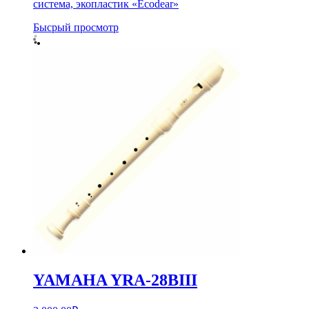
система, экопластик «Ecodear»
Бысрый просмотр
YAMAHA YRA-28BIII