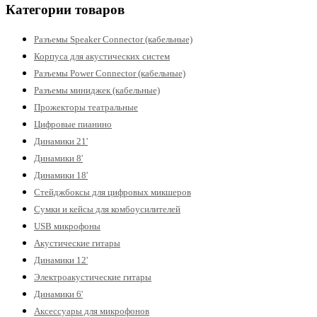
Категории товаров
Разъемы Speaker Connector (кабельные)
Корпуса для акустических систем
Разъемы Power Connector (кабельные)
Разъемы миниджек (кабельные)
Прожекторы театральные
Цифровые пианино
Динамики 21'
Динамики 8'
Динамики 18'
Стейджбоксы для цифровых микшеров
Сумки и кейсы для комбоусилителей
USB микрофоны
Акустические гитары
Динамики 12'
Электроакустические гитары
Динамики 6'
Аксессуары для микрофонов