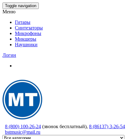
Skip
Toggle navigation
to
Меню
the
content
Гитары
Синтезаторы
Микрофоны
Микшеры
Наушники
Логин
8 (800) 100-26-24
(звонок бесплатный),
8 (86137) 3-26-54
bstmusic@mail.ru