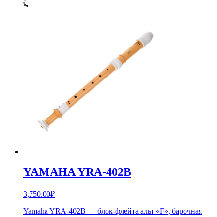
YAMAHA YRA-402B
3,750.00
₽
Yamaha YRA-402B — блок-флейта альт «F», барочная