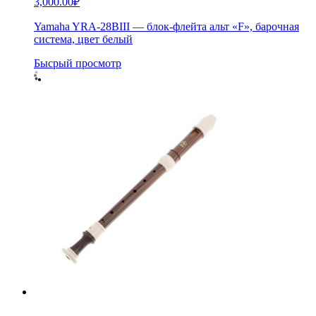
3,000.00
₽
Yamaha YRA-28BIII — блок-флейта альт «F», барочная
система, цвет белый
Бысрый просмотр